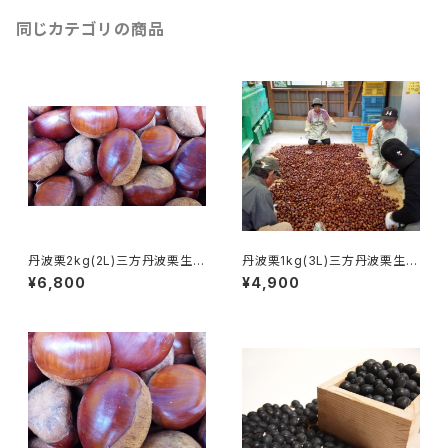
同じカテゴリの商品
丹波栗2kg(2L)三方丹波栗生産
丹波栗1kg(3L)三方丹波栗生産
出荷組合
出荷組
¥6,800
¥4,900