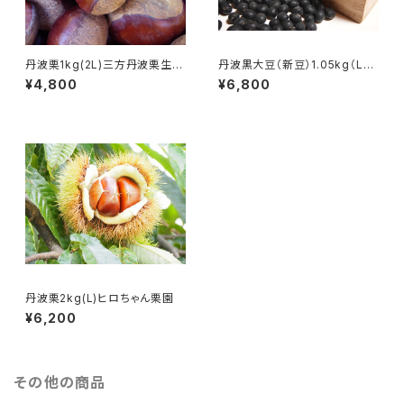
丹波栗1kg(2L)三方丹波栗生産
丹波黒大豆（新豆）1.05kg（Lサ
出荷組合
イズ大玉350ｇ×3袋セット）
¥4,800
¥6,800
丹波栗2kg(L)ヒロちゃん栗園
¥6,200
その他の商品