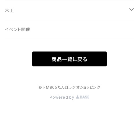
コンサート・イベント音響
丹波のお米
絵画
木工
動画配信
丹波の野菜
アイデア材料
イベント開催
音楽CD
お茶
アイデア商品
商品一覧に戻る
なたまめ
講師・ミュージシャン
バジル
コマーシャル
© FM805たんばラジオショッピング
Powered by
お申込み費用支払い
寄付金