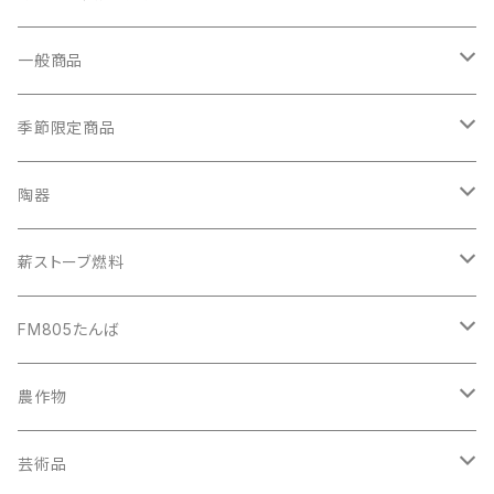
農業体験
一般商品
イベント講師派遣
自動車
季節限定商品
空き家相談
自転車
秋の味覚
陶器
バイク
カップ
薪ストーブ燃料
手芸小物
植木鉢
薪
FM805たんば
ご飯炊き窯
建築破材
ラジオ番組作成
農作物
特殊品
ラジオ番組中継
黒にんにく
芸術品