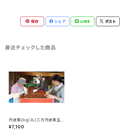
保存
シェア
LINE
ポスト
最近チェックした商品
丹波栗2kg(3L)三方丹波栗生
産出荷組
¥7,100