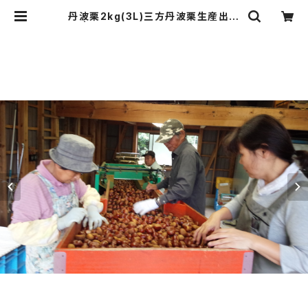
丹波栗2kg(3L)三方丹波栗生産出荷
組 | FM805たんばラジオショッピン
グ