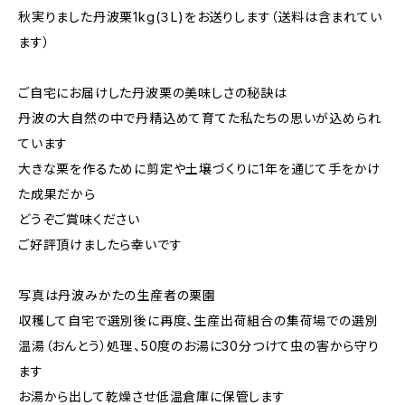
秋実りました丹波栗1kg(３L)をお送りします（送料は含まれてい
ます）
ご自宅にお届けした丹波栗の美味しさの秘訣は
丹波の大自然の中で丹精込めて育てた私たちの思いが込められ
ています
大きな栗を作るために剪定や土壌づくりに1年を通じて手をかけ
た成果だから
どうぞご賞味ください
ご好評頂けましたら幸いです
写真は丹波みかたの生産者の栗園
収穫して自宅で選別後に再度、生産出荷組合の集荷場での選別
温湯（おんとう）処理、50度のお湯に30分つけて虫の害から守り
ます
お湯から出して乾燥させ低温倉庫に保管します