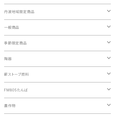
丹波地域限定商品
農業体験
一般商品
イベント講師派遣
自動車
季節限定商品
空き家相談
自転車
秋の味覚
陶器
バイク
カップ
薪ストーブ燃料
手芸小物
植木鉢
薪
FM805たんば
ご飯炊き窯
建築破材
ラジオ番組作成
農作物