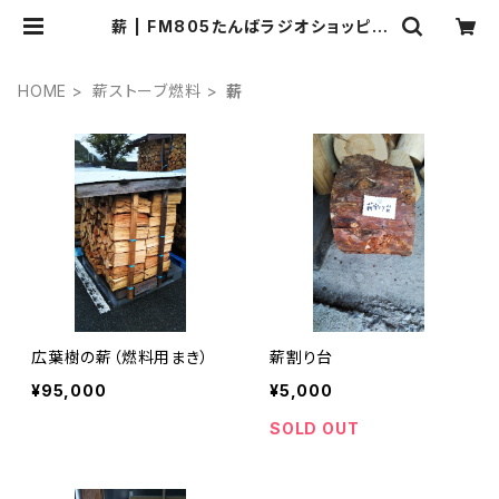
薪 | FM805たんばラジオショッピン
グ
HOME
薪ストーブ燃料
薪
広葉樹の薪（燃料用まき）
薪割り台
¥95,000
¥5,000
SOLD OUT