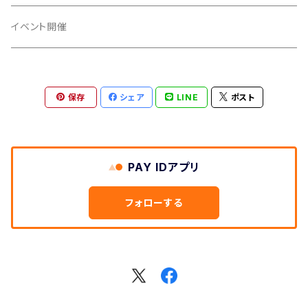
動画配信
丹波の野菜
アイデア材料
イベント開催
音楽CD
お茶
アイデア商品
保存
シェア
LINE
ポスト
なたまめ
講師・ミュージシャン
バジル
コマーシャル
PAY IDアプリ
お申込み費用支払い
フォローする
寄付金
ゲスト出演