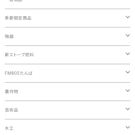
イベント講師派遣
自動車
季節限定商品
空き家相談
自転車
秋の味覚
陶器
バイク
カップ
薪ストーブ燃料
手芸小物
植木鉢
薪
FM805たんば
ご飯炊き窯
建築破材
ラジオ番組作成
農作物
特殊品
ラジオ番組中継
黒にんにく
芸術品
コンサート・イベント音響
丹波のお米
絵画
木工