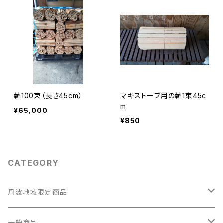
薪100束（長さ45cm）
マキストーブ用の薪1束45c
m
¥65,000
¥850
CATEGORY
丹波地域限定商品
農業体験
一般商品